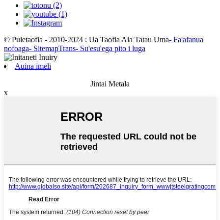
© Puletaofia - 2010-2024 : Ua Taofia Aia Tatau Uma
- Fa'afanua
nofoaga
- SitemapTrans
- Su'esu'ega pito i luga
Auina imeli
Jintai Metala
x