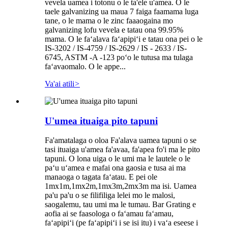
vevela uamea i totonu o le ta'ele u'amea. O le
taele galvanizing ua maua 7 faiga faamama luga
tane, o le mama o le zinc faaaogaina mo
galvanizing lofu vevela e tatau ona 99.95%
mama. O le faʻalava faʻapipiʻi e tatau ona pei o le
IS-3202 / IS-4759 / IS-2629 / IS - 2633 / IS-
6745, ASTM -A -123 poʻo le tutusa ma tulaga
faʻavaomalo. O le appe...
Va'ai atili
>
U'umea ituaiga pito tapuni
Fa'amatalaga o oloa Fa'alava uamea tapuni o se
tasi ituaiga u'amea fa'avaa, fa'apea fo'i ma le pito
tapuni. O lona uiga o le umi ma le lautele o le
paʻu uʻamea e mafai ona gaosia e tusa ai ma
manaoga o tagata faʻatau. E pei ole
1mx1m,1mx2m,1mx3m,2mx3m ma isi. Uamea
pa'u pa'u o se filifiliga lelei mo le malosi,
saogalemu, tau umi ma le tumau. Bar Grating e
aofia ai se faasologa o faʻamau faʻamau,
faʻapipiʻi (pe faʻapipiʻi i se isi itu) i vaʻa eseese i