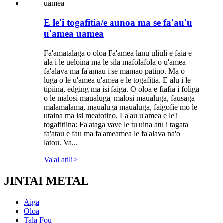
E le'i togafitia/e aunoa ma se fa'au'u
u'amea uamea
Fa'amatalaga o oloa Fa'amea lanu uliuli e faia e
ala i le ueloina ma le sila mafolafola o u'amea
fa'alava ma fa'amau i se mamao patino. Ma o
luga o le u'amea u'amea e le togafitia. E alu i le
tipiina, edging ma isi faiga. O oloa e fiafia i foliga
o le malosi maualuga, malosi maualuga, fausaga
malamalama, maualuga maualuga, faigofie mo le
utaina ma isi meatotino. La'au u'amea e le'i
togafitiina: Fa'ataga vave le tu'uina atu i tagata
fa'atau e fau ma fa'ameamea le fa'alava na'o
latou. Va...
Va'ai atili
>
JINTAI METAL
Aiga
Oloa
Tala Fou