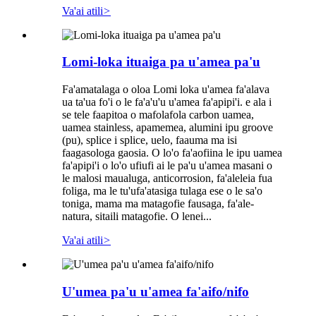
Va'ai atili
>
Lomi-loka ituaiga pa u'amea pa'u
Fa'amatalaga o oloa Lomi loka u'amea fa'alava
ua ta'ua fo'i o le fa'a'u'u u'amea fa'apipi'i. e ala i
se tele faapitoa o mafolafola carbon uamea,
uamea stainless, apamemea, alumini ipu groove
(pu), splice i splice, uelo, faauma ma isi
faagasologa gaosia. O lo'o fa'aofiina le ipu uamea
fa'apipi'i o lo'o ufiufi ai le pa'u u'amea masani o
le malosi maualuga, anticorrosion, fa'aleleia fua
foliga, ma le tu'ufa'atasiga tulaga ese o le sa'o
toniga, mama ma matagofie fausaga, fa'ale-
natura, sitaili matagofie. O lenei...
Va'ai atili
>
U'umea pa'u u'amea fa'aifo/nifo