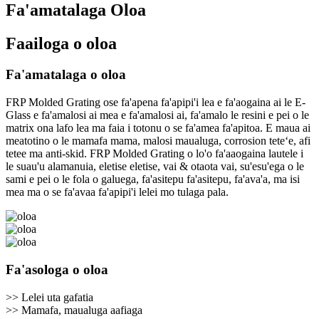
Fa'amatalaga Oloa
Faailoga o oloa
Fa'amatalaga o oloa
FRP Molded Grating ose fa'apena fa'apipi'i lea e fa'aogaina ai le E-
Glass e fa'amalosi ai mea e fa'amalosi ai, fa'amalo le resini e pei o le
matrix ona lafo lea ma faia i totonu o se fa'amea fa'apitoa. E maua ai
meatotino o le mamafa mama, malosi maualuga, corrosion teteʻe, afi
tetee ma anti-skid. FRP Molded Grating o lo'o fa'aaogaina lautele i
le suau'u alamanuia, eletise eletise, vai & otaota vai, su'esu'ega o le
sami e pei o le fola o galuega, fa'asitepu fa'asitepu, fa'ava'a, ma isi
mea ma o se fa'avaa fa'apipi'i lelei mo tulaga pala.
Fa'asologa o oloa
>> Lelei uta gafatia
>> Mamafa, maualuga aafiaga