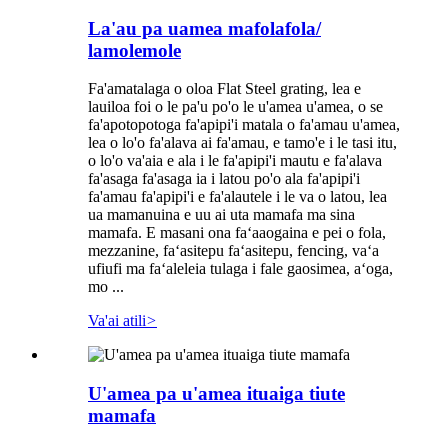
La'au pa uamea mafolafola/
lamolemole
Fa'amatalaga o oloa Flat Steel grating, lea e
lauiloa foi o le pa'u po'o le u'amea u'amea, o se
fa'apotopotoga fa'apipi'i matala o fa'amau u'amea,
lea o lo'o fa'alava ai fa'amau, e tamo'e i le tasi itu,
o lo'o va'aia e ala i le fa'apipi'i mautu e fa'alava
fa'asaga fa'asaga ia i latou po'o ala fa'apipi'i
fa'amau fa'apipi'i e fa'alautele i le va o latou, lea
ua mamanuina e uu ai uta mamafa ma sina
mamafa. E masani ona faʻaaogaina e pei o fola,
mezzanine, faʻasitepu faʻasitepu, fencing, vaʻa
ufiufi ma faʻaleleia tulaga i fale gaosimea, aʻoga,
mo ...
Va'ai atili
>
U'amea pa u'amea ituaiga tiute
mamafa