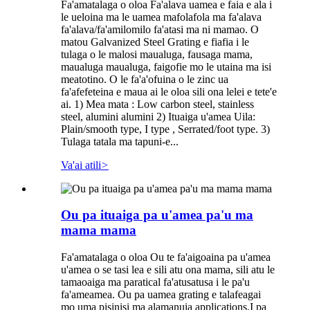
Fa'amatalaga o oloa Fa'alava uamea e faia e ala i
le ueloina ma le uamea mafolafola ma fa'alava
fa'alava/fa'amilomilo fa'atasi ma ni mamao. O
matou Galvanized Steel Grating e fiafia i le
tulaga o le malosi maualuga, fausaga mama,
maualuga maualuga, faigofie mo le utaina ma isi
meatotino. O le fa'a'ofuina o le zinc ua
fa'afefeteina e maua ai le oloa sili ona lelei e tete'e
ai. 1) Mea mata : Low carbon steel, stainless
steel, alumini alumini 2) Ituaiga u'amea Uila:
Plain/smooth type, I type , Serrated/foot type. 3)
Tulaga tatala ma tapuni-e...
Va'ai atili
>
Ou pa ituaiga pa u'amea pa'u ma
mama mama
Fa'amatalaga o oloa Ou te fa'aigoaina pa u'amea
u'amea o se tasi lea e sili atu ona mama, sili atu le
tamaoaiga ma paratical fa'atusatusa i le pa'u
fa'ameamea. Ou pa uamea grating e talafeagai
mo uma pisinisi ma alamanuia applications.I pa