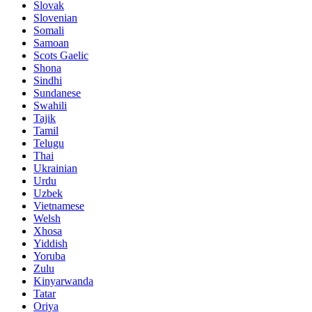
Slovak
Slovenian
Somali
Samoan
Scots Gaelic
Shona
Sindhi
Sundanese
Swahili
Tajik
Tamil
Telugu
Thai
Ukrainian
Urdu
Uzbek
Vietnamese
Welsh
Xhosa
Yiddish
Yoruba
Zulu
Kinyarwanda
Tatar
Oriya