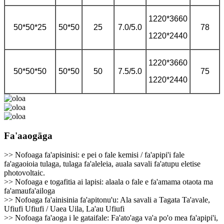
1220*3660
50*50*25
50*50
25
7.0/5.0
78
1220*2440
1220*3660
50*50*50
50*50
50
7.5/5.0
75
1220*2440
Fa'aaogāga
>> Nofoaga fa'apisinisi: e pei o fale kemisi / fa'apipi'i fale
fa'agaoioia tulaga, tulaga fa'aleleia, auala savali fa'atupu eletise
photovoltaic.
>> Nofoaga e togafitia ai lapisi: alaala o fale e fa'amama otaota ma
fa'amaufa'ailoga
>> Nofoaga fa'ainisinia fa'apitonu'u: Ala savali a Tagata Ta'avale,
Ufiufi Ufiufi / Uaea Uila, La'au Ufiufi
>> Nofoaga fa'aoga i le gataifale: Fa'ato'aga va'a po'o mea fa'apipi'i,