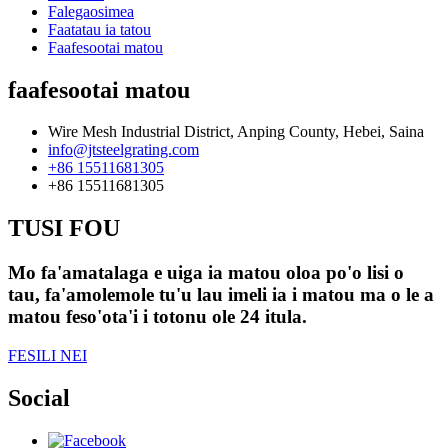
Falegaosimea
Faatatau ia tatou
Faafesootai matou
faafesootai matou
Wire Mesh Industrial District, Anping County, Hebei, Saina
info@jtsteelgrating.com
+86 15511681305
+86 15511681305
TUSI FOU
Mo fa'amatalaga e uiga ia matou oloa po'o lisi o
tau, fa'amolemole tu'u lau imeli ia i matou ma o le a
matou feso'ota'i i totonu ole 24 itula.
FESILI NEI
Social