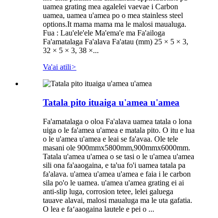
uamea grating mea agalelei vaevae i Carbon
uamea, uamea u'amea po o mea stainless steel
options.It mama mama ma le malosi maualuga.
Fua : Lau'ele'ele Ma'ema'e ma Fa'ailoga
Fa'amatalaga Fa'alava Fa'atau (mm) 25 × 5 × 3,
32 × 5 × 3, 38 ×...
Va'ai atili
>
Tatala pito ituaiga u'amea u'amea
Fa'amatalaga o oloa Fa'alava uamea tatala o lona
uiga o le fa'amea u'amea e matala pito. O itu e lua
o le u'amea u'amea e leai se fa'avaa. Ole tele
masani ole 900mmx5800mm,900mmx6000mm.
Tatala u'amea u'amea o se tasi o le u'amea u'amea
sili ona fa'aaogaina, e ta'ua fo'i uamea tatala pa
fa'alava. u'amea u'amea u'amea e faia i le carbon
sila po'o le uamea. u'amea u'amea grating ei ai
anti-slip luga, corrosion tetee, lelei galuega
tauave alavai, malosi maualuga ma le uta gafatia.
O lea e faʻaaogaina lautele e pei o ...