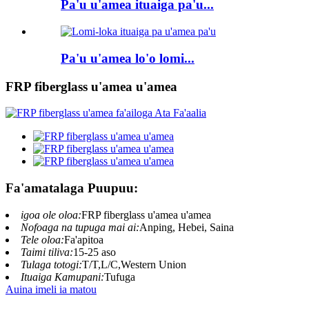
Pa'u u'amea ituaiga pa'u...
Pa'u u'amea lo'o lomi...
FRP fiberglass u'amea u'amea
Fa'amatalaga Puupuu:
igoa ole oloa:
FRP fiberglass u'amea u'amea
Nofoaga na tupuga mai ai:
Anping, Hebei, Saina
Tele oloa:
Fa'apitoa
Taimi tiliva:
15-25 aso
Tulaga totogi:
T/T,L/C,Western Union
Ituaiga Kamupani:
Tufuga
Auina imeli ia matou