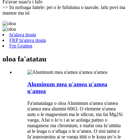
Fa'avae suau'u i fafo
>> Isi nofoaga faitele: pei o le fufuluina o taavale, lafu povi ma
mamoe ma isi
fa'alava tioata
FRP fa'alava tioata
Frp Grating
oloa fa'atatau
Aluminum mea u'amea u'amea
u'amea
Fa'amatalaga o oloa Aluminum u'amea u'amea
u'amea mea alumini 6063. O elemene u'amea
autu o le magnesium ma le silicon, ma fai Mg2Si
vaega. Afai o loʻo i ai se aofaiga patino o
manganese ma chromium, e mafai ona faʻaitiitia
ai le leaga o aʻafiaga o le uʻamea. O nisi taimi e
faʻaopoopoina ai se vaega itiiti o le kopa poʻo le