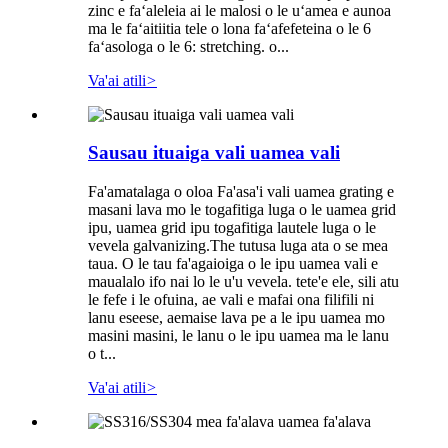
zinc e faʻaleleia ai le malosi o le uʻamea e aunoa
ma le faʻaitiitia tele o lona faʻafefeteina o le 6
faʻasologa o le 6: stretching. o...
Va'ai atili
>
Sausau ituaiga vali uamea vali
Fa'amatalaga o oloa Fa'asa'i vali uamea grating e
masani lava mo le togafitiga luga o le uamea grid
ipu, uamea grid ipu togafitiga lautele luga o le
vevela galvanizing.The tutusa luga ata o se mea
taua. O le tau fa'agaioiga o le ipu uamea vali e
maualalo ifo nai lo le u'u vevela. tete'e ele, sili atu
le fefe i le ofuina, ae vali e mafai ona filifili ni
lanu eseese, aemaise lava pe a le ipu uamea mo
masini masini, le lanu o le ipu uamea ma le lanu
o t...
Va'ai atili
>