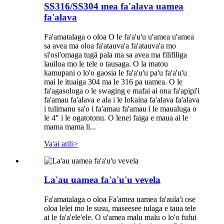
SS316/SS304 mea fa'alava uamea
fa'alava
Fa'amatalaga o oloa O le fa'a'u'u u'amea u'amea
sa avea ma oloa fa'atauva'a fa'atauva'a mo
si'osi'omaga tugā pala ma sa avea ma filifiliga
lauiloa mo le tele o tausaga. O la matou
kamupani o lo'o gaosia le fa'a'u'u pa'u fa'a'u'u
mai le ituaiga 304 ma le 316 pa uamea. O le
fa'agasologa o le swaging e mafai ai ona fa'apipi'i
fa'amau fa'alava e ala i le lokaina fa'alava fa'alava
i tulimanu sa'o i fa'amau fa'amau i le maualuga o
le 4″ i le ogatotonu. O lenei faiga e maua ai le
mama mama li...
Va'ai atili
>
La'au uamea fa'a'u'u vevela
Fa'amatalaga o oloa Fa'amea uamea fa'aula'i ose
oloa lelei mo le susu, maseesee tulaga e taua tele
ai le fa'a'ele'ele. O u'amea malu malu o lo'o fufui