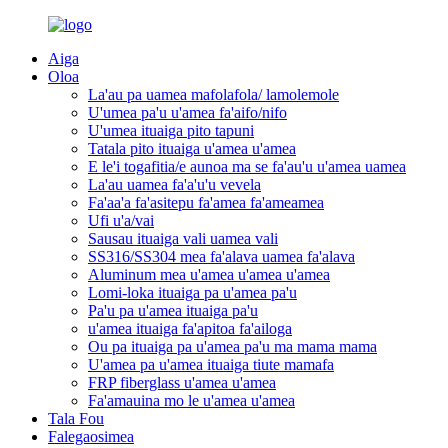
Aiga
Oloa
La'au pa uamea mafolafola/ lamolemole
U'umea pa'u u'amea fa'aifo/nifo
U'umea ituaiga pito tapuni
Tatala pito ituaiga u'amea u'amea
E le'i togafitia/e aunoa ma se fa'au'u u'amea uamea
La'au uamea fa'a'u'u vevela
Fa'aa'a fa'asitepu fa'amea fa'ameamea
Ufi u'a/vai
Sausau ituaiga vali uamea vali
SS316/SS304 mea fa'alava uamea fa'alava
Aluminum mea u'amea u'amea u'amea
Lomi-loka ituaiga pa u'amea pa'u
Pa'u pa u'amea ituaiga pa'u
u'amea ituaiga fa'apitoa fa'ailoga
Ou pa ituaiga pa u'amea pa'u ma mama mama
U'amea pa u'amea ituaiga tiute mamafa
FRP fiberglass u'amea u'amea
Fa'amauina mo le u'amea u'amea
Tala Fou
Falegaosimea