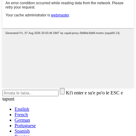
Ki'i enter e su'e po'o le ESC e
tapuni
English
French
German
Portuguese
Spanish