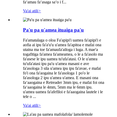
faʻamau faʻasaga saʻo i f...
Va'ai atili
>
Pa'u pa u'amea ituaiga pa'u
Fa'amatalaga o oloa Fa'apipi'i uamea fa'apipi'i e
aofia ai ipu fa'a'u'u u'amea fa'apitoa e mafai ona
utaina ma toe fa'amaufa'ailoga i luga. A mae'a
togafitiga fa'amea fa'ameamea, o le a fa'asolo ma
fa'asese le ipu uamea tu'ufa'atasi. O le u'amea
tu'ufa'atasi ipu pa'u u'amea masani e ave
fa'asologa 3 sila u'amea ipu ipu fa'avae, e mafai
fo'i ona fa'aogaina le fa'asologa 1 po'o le
fa'asologa 2 ipu u'amea u'amea. E masani ona
faʻaaogaina e Retreader 3mm ipu, e mafai foi ona
faʻaaogaina le 4mm, 5mm ma le 6mm ipu.
u'amea uamea fa'afefiloi e fa'aaogaina lautele i le
tele o ...
Va'ai atili
>