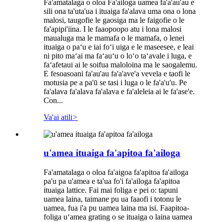
Fa'amatalaga o oloa Fa'ailoga uamea fa'a'au'au e
sili ona ta'uta'ua i ituaiga fa'alava uma ona o lona
malosi, taugofie le gaosiga ma le faigofie o le
fa'apipi'iina. I le faaopoopo atu i lona malosi
maualuga ma le mamafa o le mamafa, o lenei
ituaiga o paʻu e iai foʻi uiga e le maseesee, e leai
ni pito maʻai ma faʻauʻu o loʻo taʻavale i luga, e
faʻafetaui ai le soifua maloloina ma le saogalemu.
E fesoasoani fa'au'au fa'a'ave'a vevela e taofi le
motusia pe a pa'ū se tasi i luga o le fa'a'u'u. Pe
fa'alava fa'alava fa'alava e fa'aleleia ai le fa'ase'e.
Con...
Va'ai atili
>
u'amea ituaiga fa'apitoa fa'ailoga
Fa'amatalaga o oloa fa'aigoa fa'apitoa fa'ailoga
pa'u pa u'amea e ta'ua fo'i fa'ailoga fa'apitoa
ituaiga lattice. Fai mai foliga e pei o: tapuni
uamea laina, taimane pu ua faaofi i totonu le
uamea, fua i'a pu uamea laina ma isi. Faapitoa-
foliga uʻamea grating o se ituaiga o laina uamea