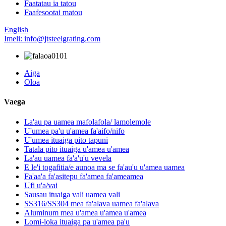
Faatatau ia tatou
Faafesootai matou
English
Imeli: info@jtsteelgrating.com
Aiga
Oloa
Vaega
La'au pa uamea mafolafola/ lamolemole
U'umea pa'u u'amea fa'aifo/nifo
U'umea ituaiga pito tapuni
Tatala pito ituaiga u'amea u'amea
La'au uamea fa'a'u'u vevela
E le'i togafitia/e aunoa ma se fa'au'u u'amea uamea
Fa'aa'a fa'asitepu fa'amea fa'ameamea
Ufi u'a/vai
Sausau ituaiga vali uamea vali
SS316/SS304 mea fa'alava uamea fa'alava
Aluminum mea u'amea u'amea u'amea
Lomi-loka ituaiga pa u'amea pa'u