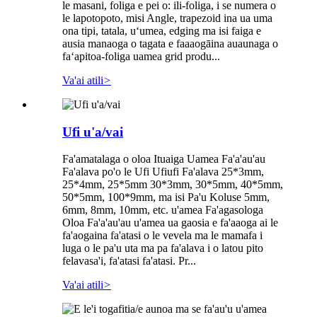
le masani, foliga e pei o: ili-foliga, i se numera o
le lapotopoto, misi Angle, trapezoid ina ua uma
ona tipi, tatala, uʻumea, edging ma isi faiga e
ausia manaoga o tagata e faaaogāina auaunaga o
faʻapitoa-foliga uamea grid produ...
Va'ai atili
>
Ufi u'a/vai
Fa'amatalaga o oloa Ituaiga Uamea Fa'a'au'au
Fa'alava po'o le Ufi Ufiufi Fa'alava 25*3mm,
25*4mm, 25*5mm 30*3mm, 30*5mm, 40*5mm,
50*5mm, 100*9mm, ma isi Pa'u Koluse 5mm,
6mm, 8mm, 10mm, etc. u'amea Fa'agasologa
Oloa Fa'a'au'au u'amea ua gaosia e fa'aaoga ai le
fa'aogaina fa'atasi o le vevela ma le mamafa i
luga o le pa'u uta ma pa fa'alava i o latou pito
felavasa'i, fa'atasi fa'atasi. Pr...
Va'ai atili
>