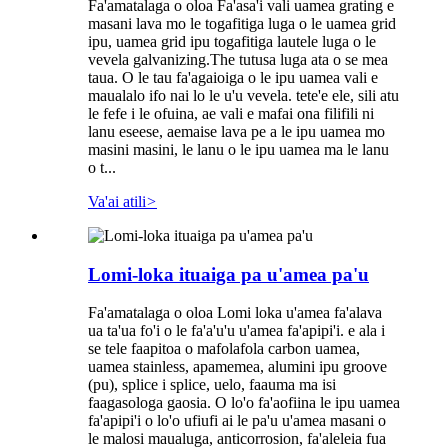
Fa'amatalaga o oloa Fa'asa'i vali uamea grating e
masani lava mo le togafitiga luga o le uamea grid
ipu, uamea grid ipu togafitiga lautele luga o le
vevela galvanizing.The tutusa luga ata o se mea
taua. O le tau fa'agaioiga o le ipu uamea vali e
maualalo ifo nai lo le u'u vevela. tete'e ele, sili atu
le fefe i le ofuina, ae vali e mafai ona filifili ni
lanu eseese, aemaise lava pe a le ipu uamea mo
masini masini, le lanu o le ipu uamea ma le lanu
o t...
Va'ai atili
>
Lomi-loka ituaiga pa u'amea pa'u
Fa'amatalaga o oloa Lomi loka u'amea fa'alava
ua ta'ua fo'i o le fa'a'u'u u'amea fa'apipi'i. e ala i
se tele faapitoa o mafolafola carbon uamea,
uamea stainless, apamemea, alumini ipu groove
(pu), splice i splice, uelo, faauma ma isi
faagasologa gaosia. O lo'o fa'aofiina le ipu uamea
fa'apipi'i o lo'o ufiufi ai le pa'u u'amea masani o
le malosi maualuga, anticorrosion, fa'aleleia fua