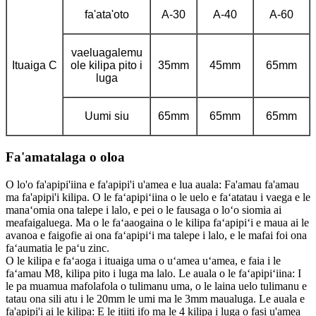
fa'ata'oto
A-30
A-40
A-60
vaeluagalemu
Ituaiga C
ole kilipa pito i
35mm
45mm
65mm
luga
Uumi siu
65mm
65mm
65mm
Fa'amatalaga o oloa
O lo'o fa'apipi'iina e fa'apipi'i u'amea e lua auala: Fa'amau fa'amau
ma fa'apipi'i kilipa. O le faʻapipiʻiina o le uelo e faʻatatau i vaega e le
manaʻomia ona talepe i lalo, e pei o le fausaga o loʻo siomia ai
meafaigaluega. Ma o le faʻaaogaina o le kilipa faʻapipiʻi e maua ai le
avanoa e faigofie ai ona faʻapipiʻi ma talepe i lalo, e le mafai foi ona
faʻaumatia le paʻu zinc.
O le kilipa e faʻaoga i ituaiga uma o uʻamea uʻamea, e faia i le
faʻamau M8, kilipa pito i luga ma lalo. Le auala o le faʻapipiʻiina: I
le pa muamua mafolafola o tulimanu uma, o le laina uelo tulimanu e
tatau ona sili atu i le 20mm le umi ma le 3mm maualuga. Le auala e
fa'apipi'i ai le kilipa: E le itiiti ifo ma le 4 kilipa i luga o fasi u'amea