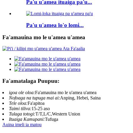
Pa'u u'amea ituaiga pa'u...
Pa'u u'amea lo'o lomi...
Fa'amauina mo le u'amea u'amea
Fa'amatalaga Puupuu:
igoa ole oloa:
Fa'amauina mo le u'amea u'amea
Nofoaga na tupuga mai ai:
Anping, Hebei, Saina
Tele oloa:
Fa'apitoa
Taimi tiliva:
15-25 aso
Tulaga totogi:
T/T,L/C,Western Union
Ituaiga Kamupani:
Tufuga
Auina imeli ia matou