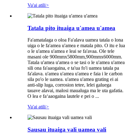
Va'ai atili
>
Tatala pito ituaiga u'amea u'amea
Fa'amatalaga o oloa Fa'alava uamea tatala o lona
uiga o le fa'amea u'amea e matala pito. O itu e lua
o le u'amea u'amea e leai se fa'avaa. Ole tele
masani ole 900mmx5800mm,900mmx6000mm.
Tatala u'amea u'amea o se tasi o le u'amea u'amea
sili ona fa'aaogaina, e ta'ua fo'i uamea tatala pa
fa'alava. u'amea u'amea u'amea e faia i le carbon
sila po'o le uamea. u'amea u'amea grating ei ai
anti-slip luga, corrosion tetee, lelei galuega
tauave alavai, malosi maualuga ma le uta gafatia.
O lea e faʻaaogaina lautele e pei o ...
Va'ai atili
>
Sausau ituaiga vali uamea vali