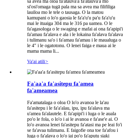
sa avea ma oloa fa'atauva'a fa'atauva'a mo
si'osi'omaga tugā pala ma sa avea ma filifiliga
lauiloa mo le tele o tausaga. O la matou
kamupani o lo'o gaosia le fa'a'u'u pa'u fa'a'u'u
mai le ituaiga 304 ma le 316 pa uamea. O le
fa'agasologa o le swaging e mafai ai ona fa'apipi'i
fa'amau fa'alava e ala i le lokaina fa'alava fa'alava
i tulimanu sa'o i fa'amau fa'amau i le maualuga o
le 4″ i le ogatotonu. O lenei faiga e maua ai le
mama mama li...
Va'ai atili
>
Fa'aa'a fa'asitepu fa'amea
fa'ameamea
Fa'amatalaga o oloa O lo'o avanoa le la'au
fa'asitepu i le fa'a'alau, ipu, ipu fa'alava ma
u'amea fa'alautele. E fa'apipi'i i luga o le auala
po'o le fola, o lo'o i ai le avanoa e fa'ase'e ai. O
lo'o avanoa lenei fa'asitepu fa'atasi ma pe leai fo'i
se fa'avaa tulimanu. E faigofie ona toe fa'afou i
luga o fa'alava o lo'o iai po'o fa'aputu siaki