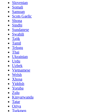
Slovenian
Somali
Samoan
Scots Gaelic
Shona
Sindhi
Sundanese
Swahili
Tajik
Tamil
Telugu
Thai
Ukrainian
Urdu
Uzbek
Vietnamese
Welsh
Xhosa
Yiddish
Yoruba
Zulu
Kinyarwanda
Tatar
Oriya
Turkmen