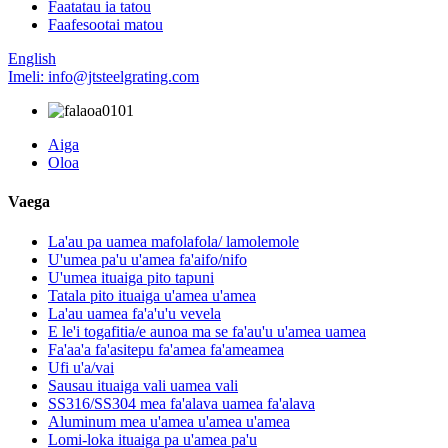
Faatatau ia tatou
Faafesootai matou
English
Imeli: info@jtsteelgrating.com
Aiga
Oloa
Vaega
La'au pa uamea mafolafola/ lamolemole
U'umea pa'u u'amea fa'aifo/nifo
U'umea ituaiga pito tapuni
Tatala pito ituaiga u'amea u'amea
La'au uamea fa'a'u'u vevela
E le'i togafitia/e aunoa ma se fa'au'u u'amea uamea
Fa'aa'a fa'asitepu fa'amea fa'ameamea
Ufi u'a/vai
Sausau ituaiga vali uamea vali
SS316/SS304 mea fa'alava uamea fa'alava
Aluminum mea u'amea u'amea u'amea
Lomi-loka ituaiga pa u'amea pa'u