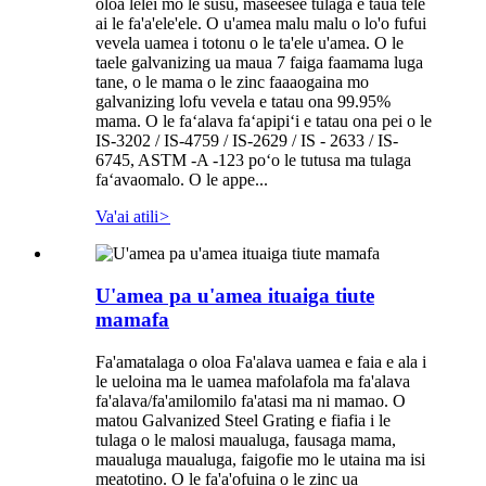
oloa lelei mo le susu, maseesee tulaga e taua tele
ai le fa'a'ele'ele. O u'amea malu malu o lo'o fufui
vevela uamea i totonu o le ta'ele u'amea. O le
taele galvanizing ua maua 7 faiga faamama luga
tane, o le mama o le zinc faaaogaina mo
galvanizing lofu vevela e tatau ona 99.95%
mama. O le faʻalava faʻapipiʻi e tatau ona pei o le
IS-3202 / IS-4759 / IS-2629 / IS - 2633 / IS-
6745, ASTM -A -123 poʻo le tutusa ma tulaga
faʻavaomalo. O le appe...
Va'ai atili
>
U'amea pa u'amea ituaiga tiute
mamafa
Fa'amatalaga o oloa Fa'alava uamea e faia e ala i
le ueloina ma le uamea mafolafola ma fa'alava
fa'alava/fa'amilomilo fa'atasi ma ni mamao. O
matou Galvanized Steel Grating e fiafia i le
tulaga o le malosi maualuga, fausaga mama,
maualuga maualuga, faigofie mo le utaina ma isi
meatotino. O le fa'a'ofuina o le zinc ua