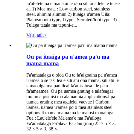
fa'afefeteina e maua ai le oloa sili ona lelei e tete'e
ai. 1) Mea mata : Low carbon steel, stainless
steel, alumini alumini 2) Ituaiga u'amea Uila:
Plain/smooth type, I type , Serrated/foot type. 3)
Tulaga tatala ma tapuni-e...
Va'ai atili
>
Ou pa ituaiga pa u'amea pa'u ma
mama mama
Fa'amatalaga o oloa Ou te fa'aigoaina pa u'amea
u'amea o se tasi lea e sili atu ona mama, sili atu le
tamaoaiga ma paratical fa'atusatusa i le pa'u
fa'ameamea. Ou pa uamea grating e talafeagai
mo uma pisinisi ma alamanuia applications.I pa
uamea grating mea agalelei vaevae i Carbon
uamea, uamea u'amea po o mea stainless steel
options.It mama mama ma le malosi maualuga.
Fua : Lau'ele'ele Ma'ema'e ma Fa'ailoga
Fa'amatalaga Fa'alava Fa'atau (mm) 25 × 5 × 3,
32 × 5 × 3, 38 ×...