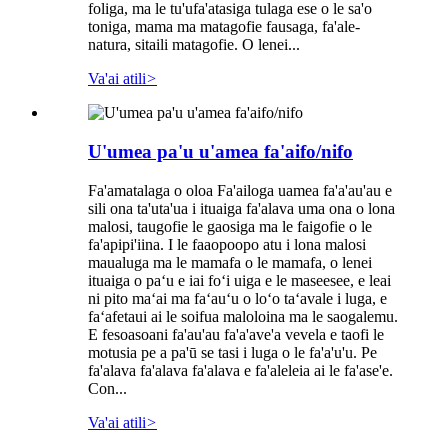
foliga, ma le tu'ufa'atasiga tulaga ese o le sa'o
toniga, mama ma matagofie fausaga, fa'ale-
natura, sitaili matagofie. O lenei...
Va'ai atili
>
U'umea pa'u u'amea fa'aifo/nifo
Fa'amatalaga o oloa Fa'ailoga uamea fa'a'au'au e
sili ona ta'uta'ua i ituaiga fa'alava uma ona o lona
malosi, taugofie le gaosiga ma le faigofie o le
fa'apipi'iina. I le faaopoopo atu i lona malosi
maualuga ma le mamafa o le mamafa, o lenei
ituaiga o paʻu e iai foʻi uiga e le maseesee, e leai
ni pito maʻai ma faʻauʻu o loʻo taʻavale i luga, e
faʻafetaui ai le soifua maloloina ma le saogalemu.
E fesoasoani fa'au'au fa'a'ave'a vevela e taofi le
motusia pe a pa'ū se tasi i luga o le fa'a'u'u. Pe
fa'alava fa'alava fa'alava e fa'aleleia ai le fa'ase'e.
Con...
Va'ai atili
>