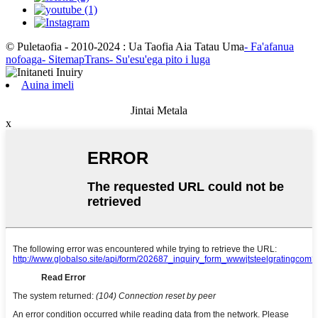
© Puletaofia - 2010-2024 : Ua Taofia Aia Tatau Uma
- Fa'afanua
nofoaga
- SitemapTrans
- Su'esu'ega pito i luga
Auina imeli
Jintai Metala
x