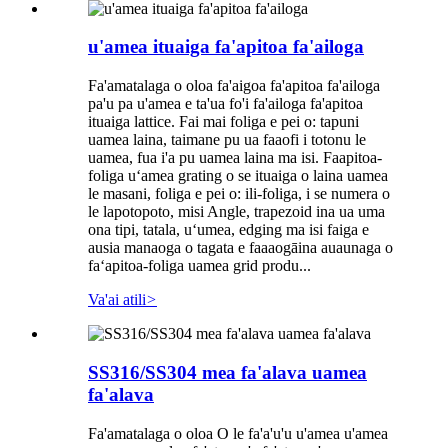
u'amea ituaiga fa'apitoa fa'ailoga
Fa'amatalaga o oloa fa'aigoa fa'apitoa fa'ailoga
pa'u pa u'amea e ta'ua fo'i fa'ailoga fa'apitoa
ituaiga lattice. Fai mai foliga e pei o: tapuni
uamea laina, taimane pu ua faaofi i totonu le
uamea, fua i'a pu uamea laina ma isi. Faapitoa-
foliga uʻamea grating o se ituaiga o laina uamea
le masani, foliga e pei o: ili-foliga, i se numera o
le lapotopoto, misi Angle, trapezoid ina ua uma
ona tipi, tatala, uʻumea, edging ma isi faiga e
ausia manaoga o tagata e faaaogāina auaunaga o
faʻapitoa-foliga uamea grid produ...
Va'ai atili
>
SS316/SS304 mea fa'alava uamea
fa'alava
Fa'amatalaga o oloa O le fa'a'u'u u'amea u'amea