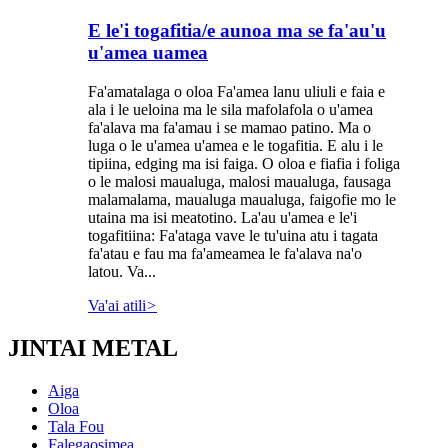
E le'i togafitia/e aunoa ma se fa'au'u
u'amea uamea
Fa'amatalaga o oloa Fa'amea lanu uliuli e faia e
ala i le ueloina ma le sila mafolafola o u'amea
fa'alava ma fa'amau i se mamao patino. Ma o
luga o le u'amea u'amea e le togafitia. E alu i le
tipiina, edging ma isi faiga. O oloa e fiafia i foliga
o le malosi maualuga, malosi maualuga, fausaga
malamalama, maualuga maualuga, faigofie mo le
utaina ma isi meatotino. La'au u'amea e le'i
togafitiina: Fa'ataga vave le tu'uina atu i tagata
fa'atau e fau ma fa'ameamea le fa'alava na'o
latou. Va...
Va'ai atili
>
JINTAI METAL
Aiga
Oloa
Tala Fou
Falegaosimea