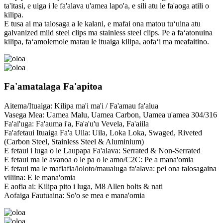
ta'itasi, e uiga i le fa'alava u'amea lapo'a, e sili atu le fa'aoga atili o
kilipa.
E tusa ai ma talosaga a le kalani, e mafai ona matou tuʻuina atu
galvanized mild steel clips ma stainless steel clips. Pe a faʻatonuina
kilipa, faʻamolemole matau le ituaiga kilipa, aofaʻi ma meafaitino.
Fa'amatalaga Fa'apitoa
Aitema/Ituaiga: Kilipa ma'i ma'i / Fa'amau fa'alua
Vasega Mea: Uamea Malu, Uamea Carbon, Uamea u'amea 304/316
Fa'ai'uga: Fa'auma i'a, Fa'a'u'u Vevela, Fa'aiila
Fa'afetaui Ituaiga Fa'a Uila: Uila, Loka Loka, Swaged, Riveted
(Carbon Steel, Stainless Steel & Aluminium)
E fetaui i luga o le Laupapa Fa'alava: Serrated & Non-Serrated
E fetaui ma le avanoa o le pa o le amo/C2C: Pe a mana'omia
E fetaui ma le mafiafia/loloto/maualuga fa'alava: pei ona talosagaina
viliina: E le mana'omia
E aofia ai: Kilipa pito i luga, M8 Allen bolts & nati
Aofaiga Fautuaina: So'o se mea e mana'omia