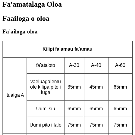
Fa'amatalaga Oloa
Faailoga o oloa
Fa'ailoga oloa
Kilipi fa'amau fa'amau
fa'ata'oto
A-30
A-40
A-60
vaeluagalemu
ole kilipa pito i
35mm
45mm
65mm
luga
Ituaiga A
Uumi siu
65mm
65mm
65mm
Uumi pito i lalo
75mm
75mm
75mm