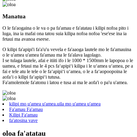
Manatua
O le fa'aogaina o le va o pa fa'amau e fa'atatau i kilipi nofoa pito i
luga, ina ia mafai ona tatou suia kilipa nofoa nofoa 'ese'ese ina ia
fetaui ma avanoa eseese.
O kilipi fa'apipi'i fa'a'u'u vevela e fa'aaoga lautele mo le fa'amauina
o le u'amea u'amea fa'amau ma le fa'alava lagolago.
I se tulaga lautele, afai e itiiti ifo i le 1000 * 1500mm le lapopoa o le
uamea, e fetaui ma le 4 pcs faʻapipiʻi kilipa i le uʻamea uʻamea, pe a
fai e tele atu le tele o le faʻapipiʻi uʻamea, o le a faʻaopoopoina le
aofaʻi o kilipi faʻapipiʻi tutusa.
Fa'amolemole fa'atonu i latou e tusa ai ma le aofa'i o pa'u u'amea.
kilipi mo u'amea u'amea.uila mo u'amea u'amea
Fa'amau Fa'amau
Kilipi Fa'amau
fa'atosina vave
oloa fa'atatau