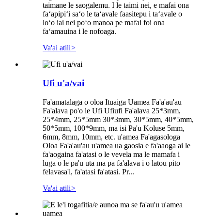
taimane le saogalemu. I le taimi nei, e mafai ona
faʻapipiʻi saʻo le taʻavale faasitepu i taʻavale o
loʻo iai nei poʻo manoa pe mafai foi ona
faʻamauina i le nofoaga.
Va'ai atili
>
Ufi u'a/vai
Fa'amatalaga o oloa Ituaiga Uamea Fa'a'au'au
Fa'alava po'o le Ufi Ufiufi Fa'alava 25*3mm,
25*4mm, 25*5mm 30*3mm, 30*5mm, 40*5mm,
50*5mm, 100*9mm, ma isi Pa'u Koluse 5mm,
6mm, 8mm, 10mm, etc. u'amea Fa'agasologa
Oloa Fa'a'au'au u'amea ua gaosia e fa'aaoga ai le
fa'aogaina fa'atasi o le vevela ma le mamafa i
luga o le pa'u uta ma pa fa'alava i o latou pito
felavasa'i, fa'atasi fa'atasi. Pr...
Va'ai atili
>