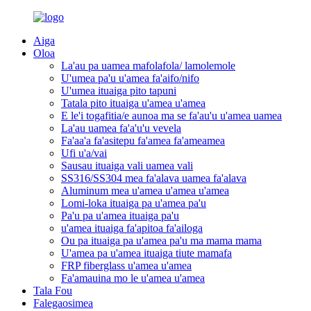
Aiga
Oloa
La'au pa uamea mafolafola/ lamolemole
U'umea pa'u u'amea fa'aifo/nifo
U'umea ituaiga pito tapuni
Tatala pito ituaiga u'amea u'amea
E le'i togafitia/e aunoa ma se fa'au'u u'amea uamea
La'au uamea fa'a'u'u vevela
Fa'aa'a fa'asitepu fa'amea fa'ameamea
Ufi u'a/vai
Sausau ituaiga vali uamea vali
SS316/SS304 mea fa'alava uamea fa'alava
Aluminum mea u'amea u'amea u'amea
Lomi-loka ituaiga pa u'amea pa'u
Pa'u pa u'amea ituaiga pa'u
u'amea ituaiga fa'apitoa fa'ailoga
Ou pa ituaiga pa u'amea pa'u ma mama mama
U'amea pa u'amea ituaiga tiute mamafa
FRP fiberglass u'amea u'amea
Fa'amauina mo le u'amea u'amea
Tala Fou
Falegaosimea