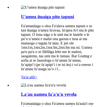
U'umea ituaiga pito tapuni
Fa'amatalaga o oloa Fa'alava uamea tapuni o se
tasi ituaiga u'amea fa'avaa, fa'apea fo'i ma le pito
tapuni. O lona uiga o le umi ma le lautele o le
paʻu uʻamea e mafai ona gaosia e tusa ai ma
manaoga o tagata faʻatau. E pei ole
1mx1m,1mx2m,1mx3m,2mx3m ma isi. Uamea
pa'u pa'u o se filifiliga lelei mo le malosi,
saogalemu, tau umi ma le tumau. Bar Grating e
aofia ai se faasologa o faʻamau faʻamau,
faʻapipiʻi (pe faʻapipiʻi i se isi itu) i vaʻa eseese i
faʻamau faʻasaga saʻo i f...
Va'ai atili
>
La'au uamea fa'a'u'u vevela
Fa'amatalaga o oloa Fa'amea uamea fa'aula'i ose