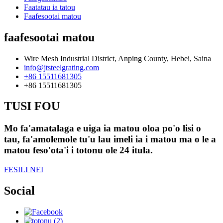
Faatatau ia tatou
Faafesootai matou
faafesootai matou
Wire Mesh Industrial District, Anping County, Hebei, Saina
info@jtsteelgrating.com
+86 15511681305
+86 15511681305
TUSI FOU
Mo fa'amatalaga e uiga ia matou oloa po'o lisi o
tau, fa'amolemole tu'u lau imeli ia i matou ma o le a
matou feso'ota'i i totonu ole 24 itula.
FESILI NEI
Social